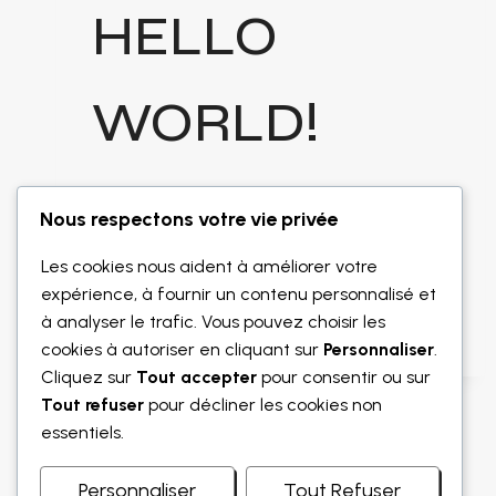
HELLO
WORLD!
Par
yelfox45
avril 2, 2026
Nous respectons votre vie privée
Welcome to WordPress. This is your first
Les cookies nous aident à améliorer votre
post. Edit or delete it, then start writing!
expérience, à fournir un contenu personnalisé et
HELLO
à analyser le trafic. Vous pouvez choisir les
LIRE LA SUITE
WORLD!
cookies à autoriser en cliquant sur
Personnaliser
.
Cliquez sur
Tout accepter
pour consentir ou sur
Tout refuser
pour décliner les cookies non
essentiels.
Personnaliser
Tout Refuser